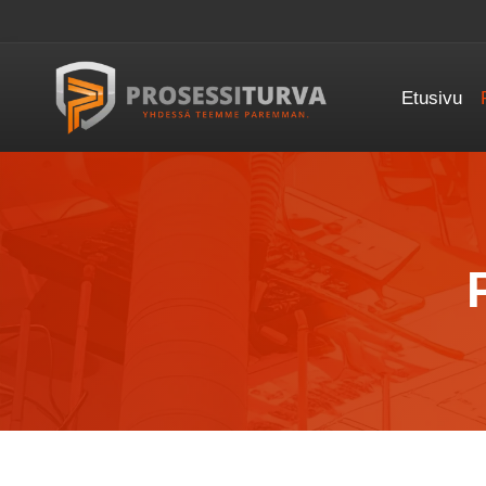
Siirry
sisältöön
Etusivu