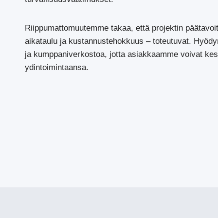
Riippumattomuutemme takaa, että projektin päätavoitt
aikataulu ja kustannustehokkuus – toteutuvat. Hyö
ja kumppaniverkostoa, jotta asiakkaamme voivat ke
ydintoimintaansa.