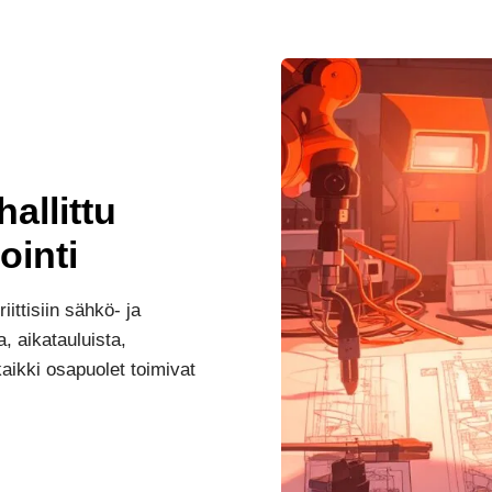
allittu
ointi
ittisiin sähkö- ja
, aikatauluista,
aikki osapuolet toimivat