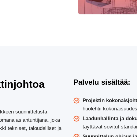
Palvelu sisältää:
tinjohtoa
Projektin kokonaisjoh
huolehtii kokonaisuudes
nkkeen suunnittelusta
Laadunhallinta ja dok
omana asiantuntijana, joka
täyttävät sovitut standar
kki tekniset, taloudelliset ja
Suunnittelun ohjaus j