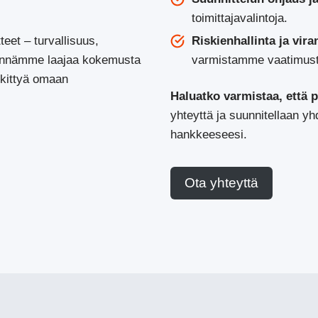
toimittajavalintoja.
eet – turvallisuus,
Riskienhallinta ja vir
dynnämme laajaa kokemusta
varmistamme vaatimus
skittyä omaan
Haluatko varmistaa, että pr
yhteyttä ja suunnitellaan y
hankkeeseesi.
Ota yhteyttä