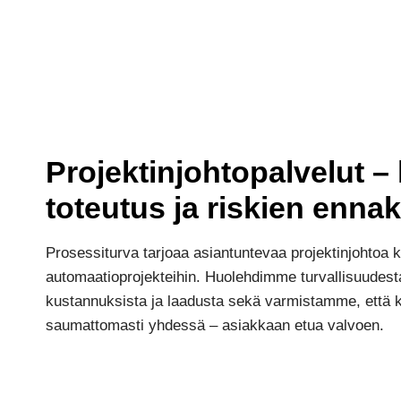
Projektinjohtopalvelut – h
toteutus ja riskien ennak
Prosessiturva tarjoaa asiantuntevaa projektinjohtoa kri
automaatioprojekteihin. Huolehdimme turvallisuudesta
kustannuksista ja laadusta sekä varmistamme, että k
saumattomasti yhdessä – asiakkaan etua valvoen.