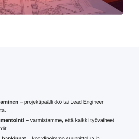
taminen
– projektipäällikkö tai Lead Engineer
ta.
umentointi
– varmistamme, että kaikki työvaiheet
dit.
a hankinnat
– koordinoimme suunnittelua ja