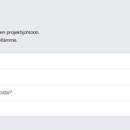
en projektijohtoon.
ellämme.
dosta?