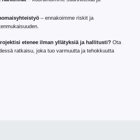
anomaisyhteistyö
– ennakoimme riskit ja
tenmukaisuuden.
ojektisi etenee ilman yllätyksiä ja hallitusti?
Ota
hdessä ratkaisu, joka tuo varmuutta ja tehokkuutta