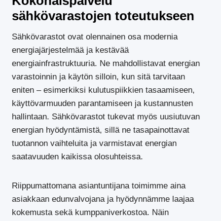
Kokonaispalvelu
sähkövarastojen toteutukseen
Sähkövarastot ovat olennainen osa modernia
energiajärjestelmää ja kestävää
energiainfrastruktuuria. Ne mahdollistavat energian
varastoinnin ja käytön silloin, kun sitä tarvitaan
eniten – esimerkiksi kulutuspiikkien tasaamiseen,
käyttövarmuuden parantamiseen ja kustannusten
hallintaan. Sähkövarastot tukevat myös uusiutuvan
energian hyödyntämistä, sillä ne tasapainottavat
tuotannon vaihteluita ja varmistavat energian
saatavuuden kaikissa olosuhteissa.
Riippumattomana asiantuntijana toimimme aina
asiakkaan edunvalvojana ja hyödynnämme laajaa
kokemusta sekä kumppaniverkostoa. Näin