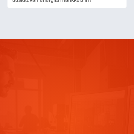
uusiutuvan energian hankkeisiin?